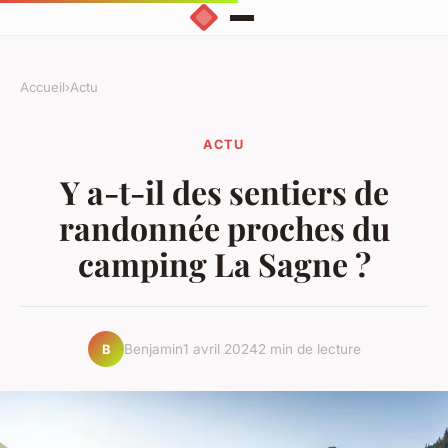
Accueil
›
Actu
ACTU
Y a-t-il des sentiers de
randonnée proches du
camping La Sagne ?
Benjamin
1 avril 2024
2 min de lecture
B