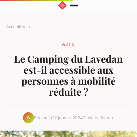
Accueil
›
Actu
ACTU
Le Camping du Lavedan
est-il accessible aux
personnes à mobilité
réduite ?
Benjamin
22 janvier 2024
2 min de lecture
B