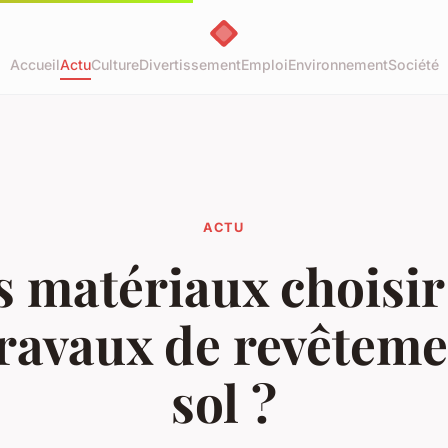
Accueil
Actu
Culture
Divertissement
Emploi
Environnement
Société
ACTU
s matériaux choisir
travaux de revêteme
sol ?