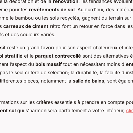
e la décoration et de la
rénovation
, les tendances évoluen
même pour les
revêtements de sol
. Aujourd'hui, des matéri
mme le bambou ou les sols recyclés, gagnent du terrain sur 
es
carreaux de ciment
rétro font un retour en force dans le
fs et des couleurs variés.
sif
reste un grand favori pour son aspect chaleureux et int
ol stratifié
et le
parquet contrecollé
sont des alternatives 
ment l’aspect du
bois massif
tout en nécessitant moins d'
en
pas le seul critère de sélection; la durabilité, la facilité d'ins
 différentes pièces, notamment la
salle de bains
, sont égale
rmations sur les critères essentiels à prendre en compte p
ent sol
qui s'harmonisera parfaitement à votre intérieur,
cl