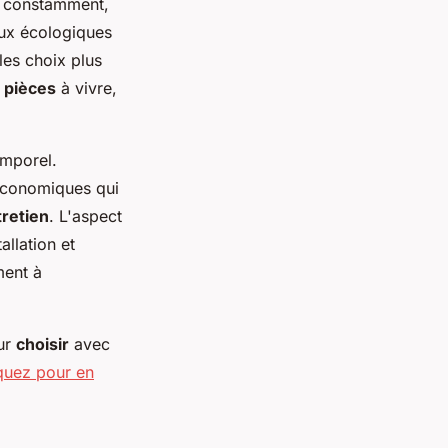
t constamment,
aux écologiques
les choix plus
s
pièces
à vivre,
emporel.
économiques qui
tretien
. L'aspect
tallation et
ment à
our
choisir
avec
iquez pour en