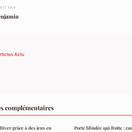
RIT PAR
enjamin
rticles Actu
es complémentaires
ltiver grâce à des jeux en
Porte blindée qui frotte : ca