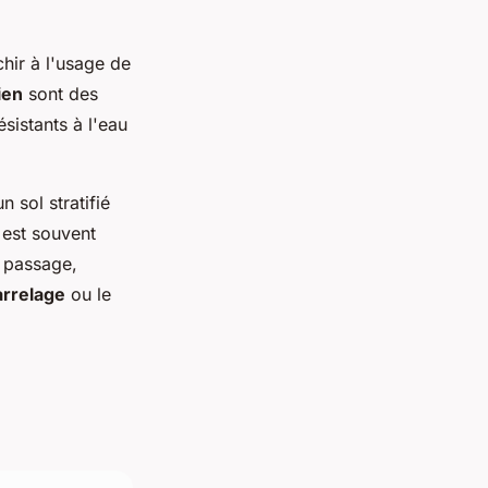
hir à l'usage de
ien
sont des
ésistants à l'eau
n sol stratifié
est souvent
t passage,
arrelage
ou le