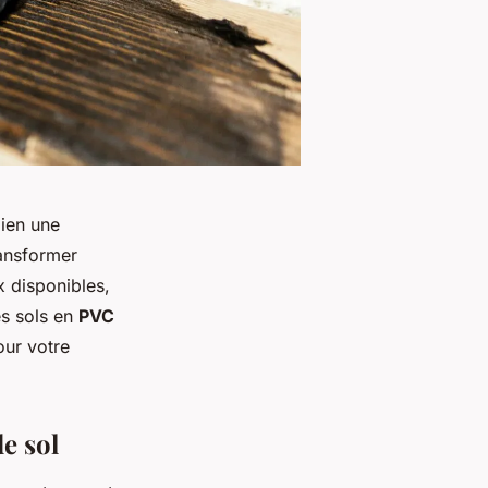
bien une
ransformer
x disponibles,
es sols en
PVC
our votre
e sol