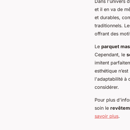
Dans l'univers d
et il en va de 
et durables, co
traditionnels. L
offrant des moti
Le
parquet mas
Cependant, le
s
imitent parfaite
esthétique n’est 
l'adaptabilité à
considérer.
Pour plus d'info
soin le
revêtem
savoir plus
.