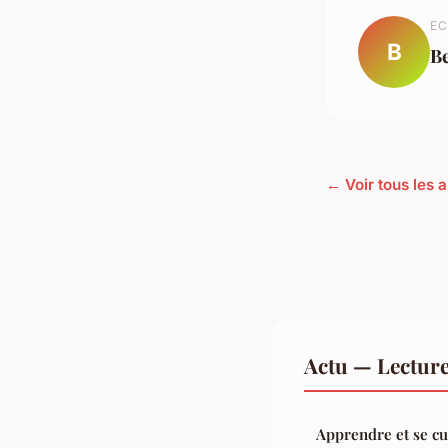
EC
B
B
← Voir tous les a
Actu — Lectur
Apprendre et se cu