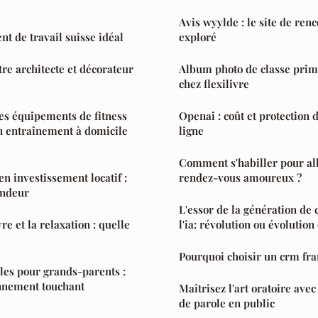
Avis wyylde : le site de renc
nt de travail suisse idéal
exploré
tre architecte et décorateur
Album photo de classe prim
chez flexilivre
es équipements de fitness
Openai : coût et protection
n entraînement à domicile
ligne
Comment s'habiller pour al
en investissement locatif :
rendez-vous amoureux ?
ondeur
L'essor de la génération de 
re et la relaxation : quelle
l'ia: révolution ou évolution
Pourquoi choisir un crm fran
les pour grands-parents :
nnement touchant
Maîtrisez l'art oratoire avec
de parole en public