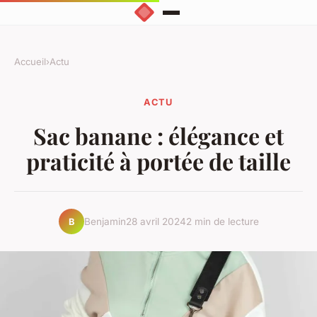
Accueil
›
Actu
ACTU
Sac banane : élégance et
praticité à portée de taille
Benjamin
28 avril 2024
2 min de lecture
B