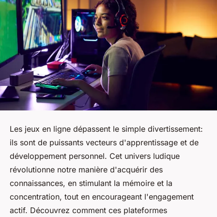
Les jeux en ligne dépassent le simple divertissement:
ils sont de puissants vecteurs d'apprentissage et de
développement personnel. Cet univers ludique
révolutionne notre manière d'acquérir des
connaissances, en stimulant la mémoire et la
concentration, tout en encourageant l'engagement
actif. Découvrez comment ces plateformes