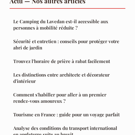
Actu — Nos autres articles
Le Camping du Lavedan est-il accessible aux
personnes à mobilité réduite ?
Sécurité et entretien : conseils pour protéger votre
abri de jardin
Trouvez l'horaire de prière à rabat facilement
Les distinctions entre architecte et décorateur
d'intérieur
Comment s'habiller pour aller à un premier
rendez-vous amoureux ?
Tourisme en France : guide pour un voyage parfait
Analyse des conditions du transport international
en angleterre suite au brexit