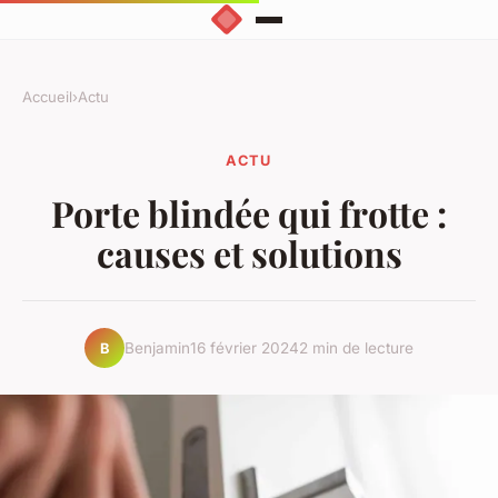
Accueil
›
Actu
ACTU
Porte blindée qui frotte :
causes et solutions
Benjamin
16 février 2024
2 min de lecture
B