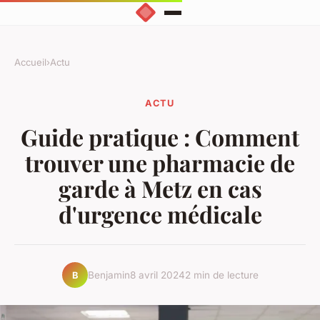
Accueil
›
Actu
ACTU
Guide pratique : Comment
trouver une pharmacie de
garde à Metz en cas
d'urgence médicale
Benjamin
8 avril 2024
2 min de lecture
B