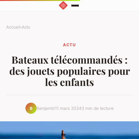
Accueil
›
Actu
ACTU
Bateaux télécommandés :
des jouets populaires pour
les enfants
Benjamin
11 mars 2024
3 min de lecture
B