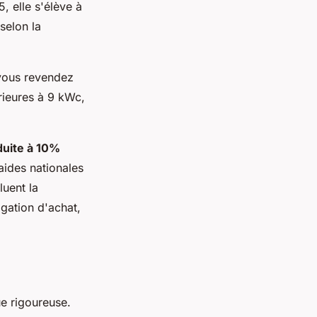
, elle s'élève à
selon la
 vous revendez
rieures à 9 kWc,
uite à 10%
aides nationales
luent la
gation d'achat,
e rigoureuse.