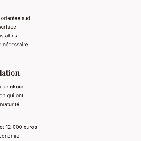
 orientée sud
surface
tallins.
e nécessaire
lation
ui un
choix
ion qui ont
maturité
 et 12 000 euros
économie