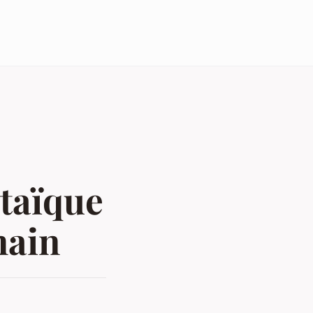
taïque
main