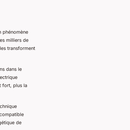
un phénomène
s milliers de
 les transforment
ons dans le
ectrique
 fort, plus la
echnique
compatible
gétique de