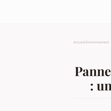
Accueil
›
Environnement
Panne
: u