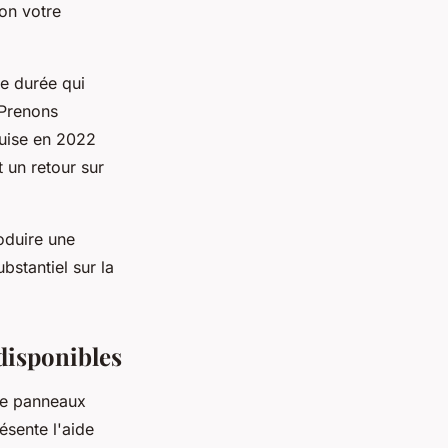
lon votre
ne durée qui
 Prenons
quise en 2022
 un retour sur
oduire une
bstantiel sur la
disponibles
 de panneaux
ésente l'aide