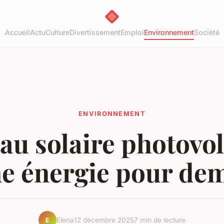
Accueil
Actu
Culture
Divertissement
Emploi
Environnement
Société
ENVIRONNEMENT
au solaire photovol
ne énergie pour de
Elena
12 décembre 2025
7 min de lecture
E