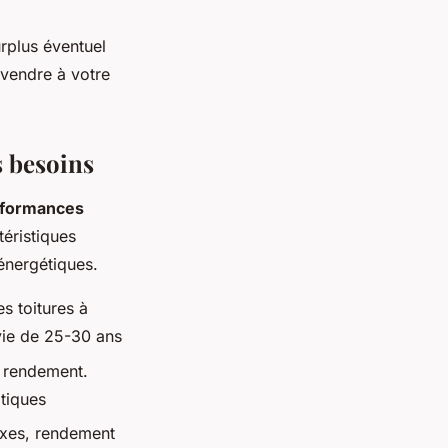
urplus éventuel
evendre à votre
s besoins
formances
éristiques
 énergétiques.
s toitures à
 vie de 25-30 ans
e rendement.
atiques
lexes, rendement