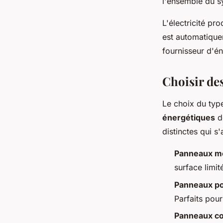
l'ensemble du s
L'électricité pr
est automatique
fournisseur d'én
Choisir de
Le choix du typ
énergétiques
de
distinctes qui s
Panneaux mo
surface limi
Panneaux pol
Parfaits pour
Panneaux c