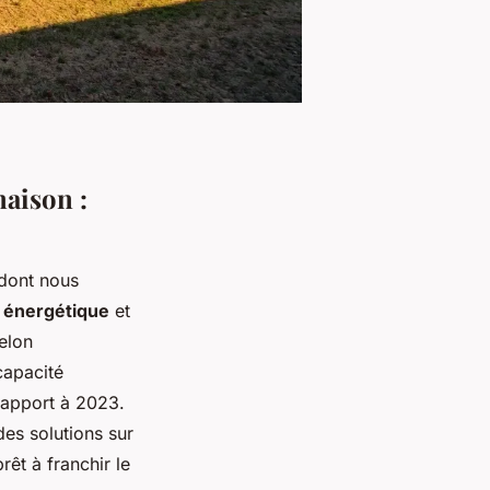
maison :
 dont nous
 énergétique
et
Selon
apacité
rapport à 2023.
des solutions sur
rêt à franchir le