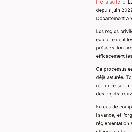
lire la suite ici
La
depuis juin 2022
Département Ar
Les règles privi
explicitement le
préservation ar
efficacement le
Ce processus est
déjà saturée. To
réprimée selon l
des objets trouv
En cas de compl
l’avance, et l’o
réglementation a
chaque participan