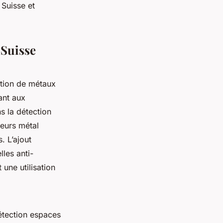
 Suisse et
 Suisse
ction de métaux
ant aux
ns la détection
eurs métal
. L’ajout
les anti-
une utilisation
étection espaces