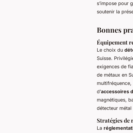
s’impose pour ga
soutenir la prés
Bonnes prat
Équipement r
Le choix du
dét
Suisse. Privilé
exigences de fia
de métaux en Su
multifréquence, 
d’
accessoires d
magnétiques, bat
détecteur méta
Stratégies de 
La
réglementat