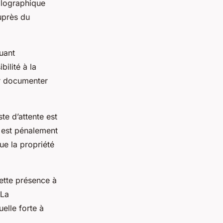
llographique
uprès du
uant
bilité à la
ur documenter
te d’attente est
, est pénalement
ue la propriété
ette présence à
 La
elle forte à