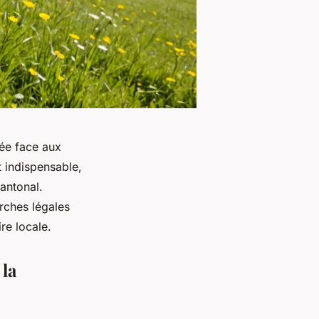
cée face aux
st indispensable,
antonal.
arches légales
re locale.
 la