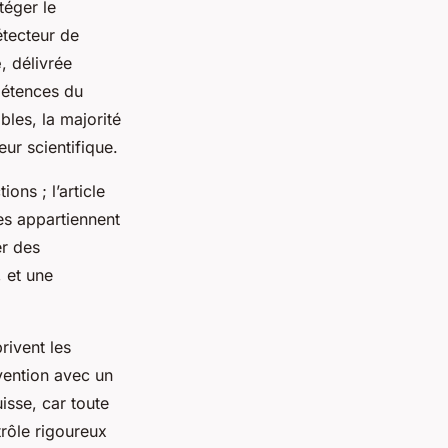
téger le
étecteur de
e
, délivrée
pétences du
bles, la majorité
eur scientifique.
ns ; l’article
tes appartiennent
er des
, et une
rivent les
rvention avec un
isse, car toute
trôle rigoureux