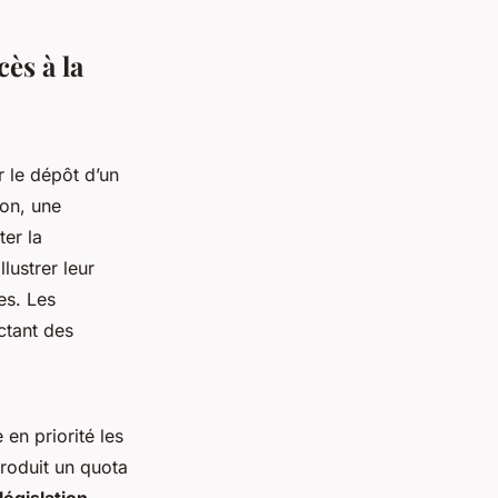
ès à la
le dépôt d’un
ion, une
er la
lustrer leur
les. Les
ctant des
e en priorité les
troduit un quota