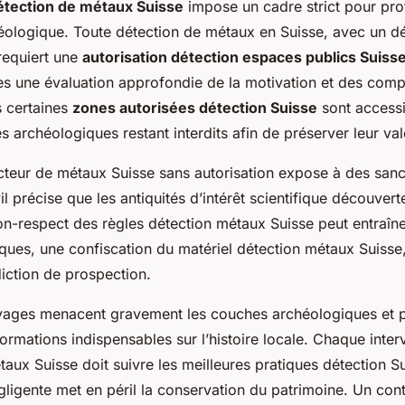
détection de métaux Suisse
impose un cadre strict pour pro
éologique. Toute détection de métaux en Suisse, avec un d
requiert une
autorisation détection espaces publics Suiss
s une évaluation approfondie de la motivation et des com
s certaines
zones autorisées détection Suisse
sont accessi
es archéologiques restant interdits afin de préserver leur val
teur de métaux Suisse sans autorisation expose à des sanctio
l précise que les antiquités d’intérêt scientifique découver
on-respect des règles détection métaux Suisse peut entraîn
iques, une confiscation du matériel détection métaux Suisse
diction de prospection.
uvages menacent gravement les couches archéologiques et p
ormations indispensables sur l’histoire locale. Chaque inte
aux Suisse doit suivre les meilleures pratiques détection Su
ligente met en péril la conservation du patrimoine. Un con