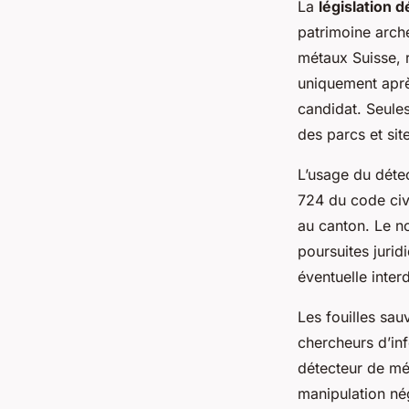
La
législation 
patrimoine arch
métaux Suisse, 
uniquement aprè
candidat. Seule
des parcs et sit
L’usage du détec
724 du code civi
au canton. Le n
poursuites jurid
éventuelle inter
Les fouilles sa
chercheurs d’inf
détecteur de mét
manipulation nég