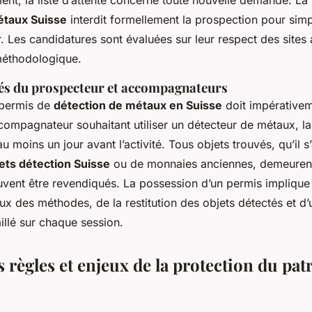
ment, la liste d’attente concerne toute nouvelle demande. La
étaux Suisse
interdit formellement la prospection pour simpl
. Les candidatures sont évaluées sur leur respect des sites
 méthodologique.
és du prospecteur et accompagnateurs
n permis de
détection de métaux en Suisse
doit impérativem
compagnateur souhaitant utiliser un détecteur de métaux, la
au moins un jour avant l’activité. Tous objets trouvés, qu’il s
ets détection Suisse
ou de monnaies anciennes, demeurent
uvent être revendiqués. La possession d’un permis implique 
ux des méthodes, de la restitution des objets détectés et d’
aillé sur chaque session.
 règles et enjeux de la protection du pa