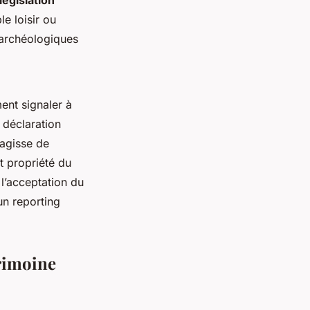
législation
e loisir ou
 archéologiques
ent signaler à
 déclaration
’agisse de
 propriété du
l’acceptation du
un reporting
trimoine