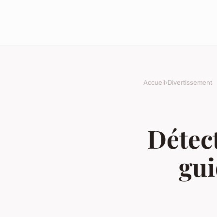
Accueil
›
Divertissement
Détect
gui