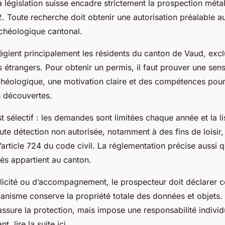
 législation suisse encadre strictement la prospection méta
. Toute recherche doit obtenir une autorisation préalable a
chéologique cantonal.
légient principalement les résidents du canton de Vaud, excl
s étrangers. Pour obtenir un permis, il faut prouver une sensi
chéologique, une motivation claire et des compétences po
s découvertes.
 sélectif : les demandes sont limitées chaque année et la lis
ute détection non autorisée, notamment à des fins de loisir
’article 724 du code civil. La réglementation précise aussi q
és appartient au canton.
icité ou d’accompagnement, le prospecteur doit déclarer c
rganisme conserve la propriété totale des données et objets.
ssure la protection, mais impose une responsabilité individu
t. lire la suite ici