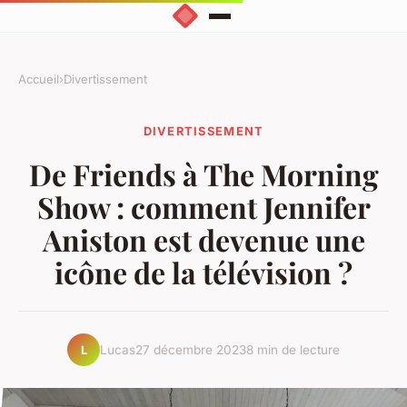
Accueil
›
Divertissement
DIVERTISSEMENT
De Friends à The Morning
Show : comment Jennifer
Aniston est devenue une
icône de la télévision ?
Lucas
27 décembre 2023
8 min de lecture
L